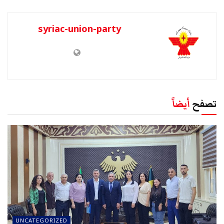
syriac-union-party
تصفح
أيضاً
UNCATEGORIZED