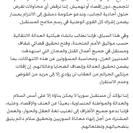
للجميع، دون إقصاء أو تهميش. إننا نرفض أي محاولات لفرض
حلول أحادية الجانب، وندعو حكومة دمشق إلى الالتزام بمسار
يضمن إشراك كل القوى الوطنية في رسم ملامح المستقبل.
وفي هذا السياق، فإننا نطالب بانشاء هيكلية العدالة الانتقالية
حسب مواثيق الأمم المتحدة، وفتح تحقيق قضائي شفاف
ومستقل في جميع أعمال القتل والمجازر التي استهدفت
المدنيين العزل، ومحاسبة المسؤولين عن هذه الانتهاكات، بما
يضمن تحقيق العدالة وإنصاف الضحايا وعائلاتهم. إن إفلات
مرتكبي الجرائم من العقاب لن يؤدي إلا إلى مزيد من الفوضى
وعدم الاستقرار.
إننا نؤكد أن مستقبل سوريا لا يمكن بناؤه إلا على أسس السلام
والعدالة والمواطنة المتساوية، بعيدًا عن العنف والإقصاء. وعليه،
فإننا ندعو جميع الأطراف إلى تغليب لغة العقل والحوار، والعمل
المشترك من أجل إنهاء معاناة السوريين وتحقيق سلام دائم يليق
بتضحياتهم وتطلعاتهم.