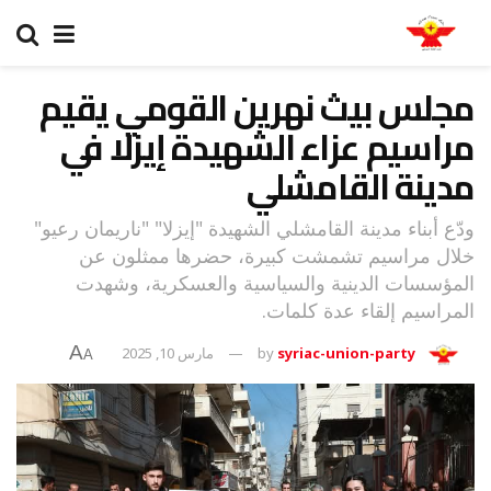
مجلس بيث نهرين القومي يقيم
مراسيم عزاء الشهيدة إيزلا في
مدينة القامشلي
ودّع أبناء مدينة القامشلي الشهيدة "إيزلا" "ناريمان رعيو"
خلال مراسيم تشمشت كبيرة، حضرها ممثلون عن
المؤسسات الدينية والسياسية والعسكرية، وشهدت
المراسيم إلقاء عدة كلمات.
A
syriac-union-party
by
مارس 10, 2025
A