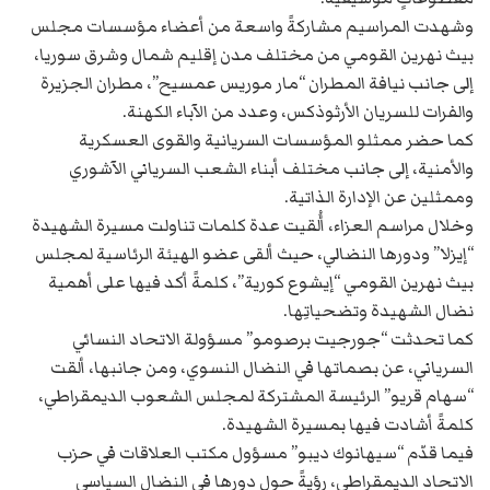
وشهدت المراسيم مشاركةً واسعة من أعضاء مؤسسات مجلس
بيث نهرين القومي من مختلف مدن إقليم شمال وشرق سوريا،
إلى جانب نيافة المطران “مار موريس عمسيح”، مطران الجزيرة
والفرات للسريان الأرثوذكس، وعدد من الآباء الكهنة.
كما حضر ممثلو المؤسسات السريانية والقوى العسكرية
والأمنية، إلى جانب مختلف أبناء الشعب السرياني الآشوري
وممثلين عن الإدارة الذاتية.
وخلال مراسم العزاء، أُلقيت عدة كلمات تناولت مسيرة الشهيدة
“إيزلا” ودورها النضالي، حيث ألقى عضو الهيئة الرئاسية لمجلس
بيث نهرين القومي “إيشوع كورية”، كلمةً أكد فيها على أهمية
نضال الشهيدة وتضحياتِها.
كما تحدثت “جورجيت برصومو” مسؤولة الاتحاد النسائي
السرياني، عن بصماتها في النضال النسوي، ومن جانبها، ألقت
“سهام قريو” الرئيسة المشتركة لمجلس الشعوب الديمقراطي،
كلمةً أشادت فيها بمسيرة الشهيدة.
فيما قدّم “سيهانوك ديبو” مسؤول مكتب العلاقات في حزب
الاتحاد الديمقراطي، رؤيةً حول دورها في النضال السياسي