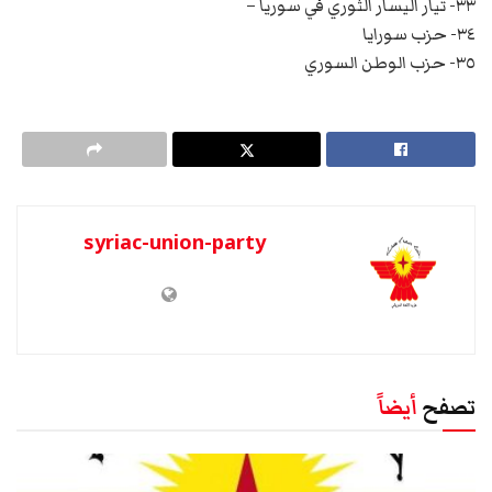
٣٣- تيار اليسار الثوري في سوريا –
٣٤- حزب سورايا
٣٥- حزب الوطن السوري
syriac-union-party
تصفح
أيضاً