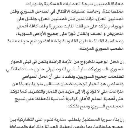
معاناة المدنيين نتيجة العمليات العسكرية والتوترات
المتصاعدة، وخاصة عمليات الاقتتال في الساحل السوري وقتل
المدنيين العزل، فإننا ندين قتل المدنيين العزل، والقتل على
الهوية، ونؤكد على موقفنا الثابت بضرورة وقف كافة أعمال
التحريض و العنف والقتال فورًا على جميع الأراضي السورية،
ومحاسبة القتلة بالطرق القانونية والشفافة، ووضع حدٍ لمعاناة
الشعب السوري المزمنة.
إن الحل الوحيد للخروج من الأزمة الراهنة يكمن في تبني الحوار
السوري-السوري كمسار أساسي للتوصل إلى حلول مستدامة تُلبي
تطلعات جميع السوريين. ونشدد على أن الحل السياسي
والسلمي هو الخيار الوحيد لضمان مستقبل سوريا، بعيدًا عن
النزاعات التي لا تؤدي إلا إلى مزيد من الدمار والتشريد. كما نؤكد
على أهمية السلم الأهلي كركيزة أساسية للحفاظ على نسيج
المجتمع السوري ومنع تفككه.
إن بناء سوريا المستقبل يتطلب مقاربة تقوم على التشاركية بين
جميع مكوناتها، بما يضمن تحقيق العدالة والكرامة والمساواة