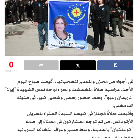
0
SHARES
في أجواء من الحزن والتقدير لتضحياتها، أقيمت صباحَ اليوم
الأحد، مراسيمَ صلاة التشمشت والعزاء لراحة نفس الشهيدة “إيزلا”
“ناريمان رعيو”، وسط حضور رسمي وشعبي كبير، في مدينة
القامشلي.
وأقيمت صلاةُ الجناز في كنيسة السيدة العذراء للسريان
الأرثوذكس، من ثم توجه المشاركون في الصلاة إلى صالة
“كولبنكيان” بالمدينة، وسط مسيرٍ وعزفِ الكشافة السريانية
مقطوعاتٍ موسيقية.