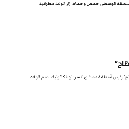
 المنطقة الوسطى حمص وحماه، زار الوفد مطرانية
ّاح”
اح" رئيس أساقفة دمشق للسريان الكاثوليك. ضم الوفد