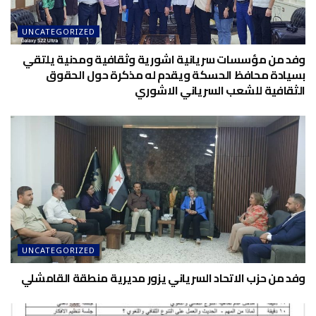
UNCATEGORIZED
وفد من مؤسسات سريانية اشورية وثقافية ومدنية يلتقي
بسيادة محافظ الحسكة ويقدم له مذكرة حول الحقوق
الثقافية للشعب السرياني الاشوري
UNCATEGORIZED
وفد من حزب الاتحاد السرياني يزور مديرية منطقة القامشلي