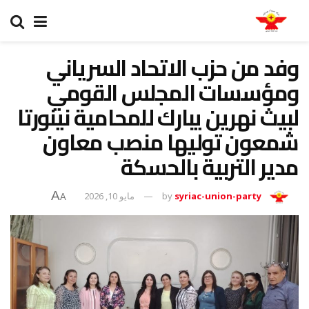
وفد من حزب الاتحاد السرياني
ومؤسسات المجلس القومي
لبيث نهرين يبارك للمحامية نينورتا
شمعون توليها منصب معاون
مدير التربية بالحسكة
A
syriac-union-party
by
مايو 10, 2026
A