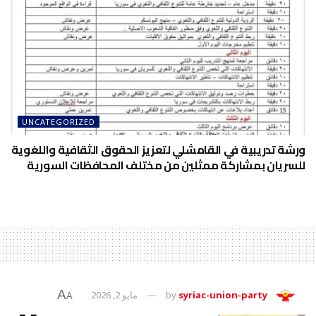
UNCATEGORIZED
ورشة تدريبية في القامشلي لتعزيز الحقوق الثقافية واللغوية
للسريان بمشاركة ممثلين من مختلف المحافظات السورية
A
syriac-union-party
by
مايو 2, 2026
A