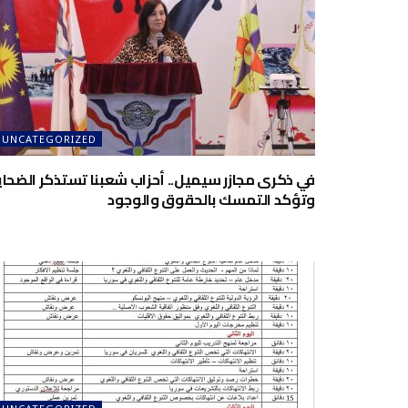
UNCATEGORIZED
في ذكرى مجازر سيميل.. أحزاب شعبنا تستذكر الضحاي
وتؤكد التمسك بالحقوق والوجود