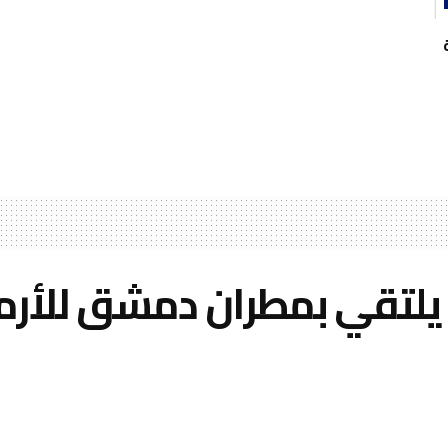
ي يلتقي بمطران دمشق للأرم
A