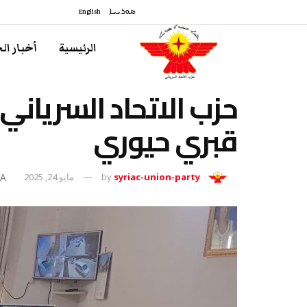
ܣܘܪܝܝܐ
English
الرئيسية
أخبار ال
حزب الاتحاد السرياني 
قبري حيوري
syriac-union-party
by
مايو 24, 2025
A