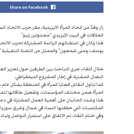
Share on Facebook
زار وفدٌ من اتحاد المرأة الايزيدية، مقر حزب الاتحاد 
العلاقات في البيت الإيزيدي “مجدولين إيبو”
هذا وكان في استقبالهم الرئاسة المشتركة لحزب الاتحاد
يوسف، ومنى شمعون” والممثل عن اللجنة التنفيذية “
خلال اللقاء، جرى التباحث بين الطرفين حول تعزيز ا
النضال المشترك في إطار المشروع الديمقراطي.
كما تناول النقاش قضايا المرأة في المنطقة بشكل عام،
المرأة ضمن مختلف المؤسسات، وتفعيل طاقاتها للمسا
هذا وشدد الجانبان على أهمية العمل المشترك في دعم 
المكتسبات التي حققتها النساء في شمال وشرق سوريا 
وفي ختام اللقاء، تم الاتفاق على استمرار التواصل وتبادل