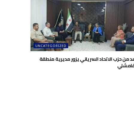
UNCATEGORIZED
د من حزب الاتحاد السرياني يزور مديرية منطقة
قامشلي