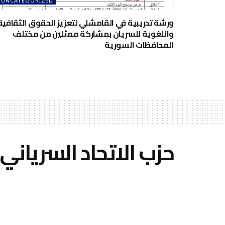
UNCATEGORIZED
ورشة تدريبية في القامشلي لتعزيز الحقوق الثقافية
واللغوية للسريان بمشاركة ممثلين من مختلف
المحافظات السورية
حزب الاتحاد السريان
syriac-union-party
by
مايو 15, 2025
A