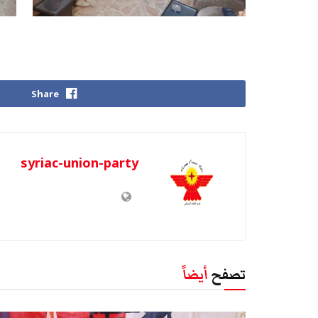
Share
syriac-union-party
تصفح
أيضاً