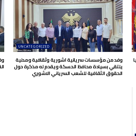
UNCATEGORIZED
ا
وفد من مؤسسات سريانية اشورية وثقافية ومدنية
وف
يلتقي بسيادة محافظ الحسكة ويقدم له مذكرة حول
ال
الحقوق الثقافية للشعب السرياني الاشوري