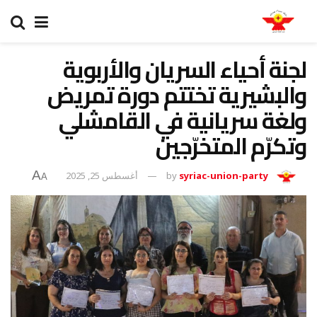
لجنة أحياء السريان والأربوية
والبشيرية تختتم دورة تمريض
ولغة سريانية في القامشلي
وتكرّم المتخرّجين
A
syriac-union-party
by
أغسطس 25, 2025
A