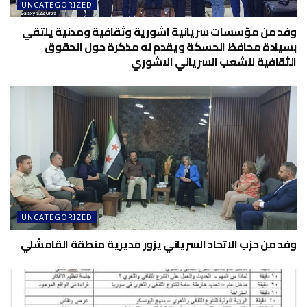
UNCATEGORIZED
وفد من مؤسسات سريانية اشورية وثقافية ومدنية يلتقي
بسيادة محافظ الحسكة ويقدم له مذكرة حول الحقوق
الثقافية للشعب السرياني الاشوري
UNCATEGORIZED
وفد من حزب الاتحاد السرياني يزور مديرية منطقة القامشلي