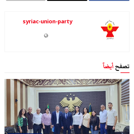
syriac-union-party
تصفح
أيضاً